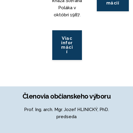
kňaza Štefana
mácií
Poláka v
októbri 1987.
Viac
infor
máci
í
Členovia občianskeho výboru
Prof. Ing. arch. Mgr. Jozef HLINICKÝ, PhD.
predseda