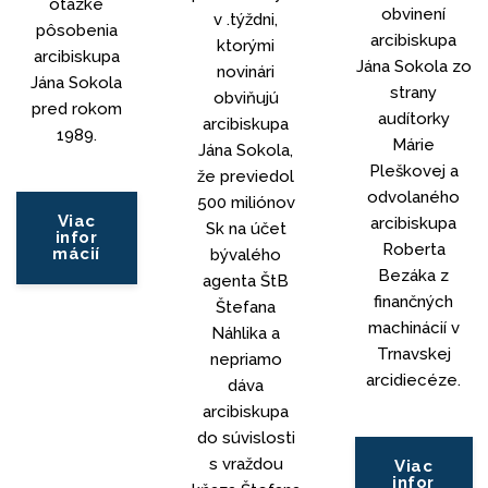
otázke
obvinení
v .týždni,
pôsobenia
arcibiskupa
ktorými
arcibiskupa
Jána Sokola zo
novinári
Jána Sokola
strany
obviňujú
pred rokom
audítorky
arcibiskupa
1989.
Márie
Jána Sokola,
Pleškovej a
že previedol
odvolaného
500 miliónov
Viac
arcibiskupa
Sk na účet
infor
Roberta
mácií
bývalého
Bezáka z
agenta ŠtB
finančných
Štefana
machinácií v
Náhlika a
Trnavskej
nepriamo
arcidiecéze.
dáva
arcibiskupa
do súvislosti
s vraždou
Viac
infor