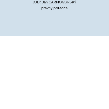
JUDr. Ján ČARNOGURSKÝ
právny poradca
© 2021
OBČIANSKY VÝBOR
za objektívne informovanie