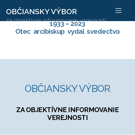
OBČIANSKY VÝBOR
90 – Iubileum nonaginta – XC
za objektívne informovanie verejnosti
1933 – 2023
Otec arcibiskup vydal svedectvo
OBČIANSKY VÝBOR
ZA OBJEKTÍVNE INFORMOVANIE
VEREJNOSTI