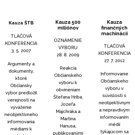
Kauza 500
Kauza
Kauza ŠTB
miliónov
finančných
machinácií
TLAČOVÁ
OZNÁMENIE
KONFERENCIA
TLAČOVÁ
VÝBORU
3. 5. 2007
KONFERENCIA
28. 8. 2009
27. 7. 2012
Argumenty a
Reakcia
dokumenty,
Informovanie
Občianskeho
ktoré
Občianskeho
výboru k
Občiansky
výboru v
obvineniam
výbor predložil
súvislosti s
Štefana Hríba,
verejnosti na
neobjektívnym
Jozefa
vyváženie
a nepravdivým
Majchráka a
neobjektívneho
informovaním
Martina
informovania
médií
Hanusa,
médiami k
týkajúcom sa
publikovanými